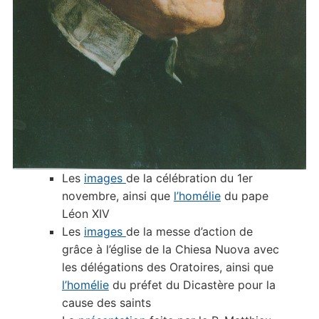
Les
images
de la célébration du 1er
novembre, ainsi que
l’homélie
du pape
Léon XIV
Les
images
de la messe d’action de
grâce à l’église de la Chiesa Nuova avec
les délégations des Oratoires, ainsi que
l’homélie
du préfet du Dicastère pour la
cause des saints