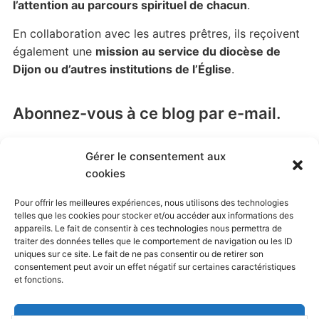
l’attention au parcours spirituel de chacun
.
En collaboration avec les autres prêtres, ils reçoivent
également une
mission au service du diocèse de
Dijon ou d’autres institutions de l’Église
.
Abonnez-vous à ce blog par e-mail.
Saisissez votre adresse e-mail pour vous abonner à
Gérer le consentement aux
ce blog et recevoir une notification de chaque nouvel
cookies
article par email.
Pour offrir les meilleures expériences, nous utilisons des technologies
Adresse
telles que les cookies pour stocker et/ou accéder aux informations des
e-
appareils. Le fait de consentir à ces technologies nous permettra de
traiter des données telles que le comportement de navigation ou les ID
mail
uniques sur ce site. Le fait de ne pas consentir ou de retirer son
Abonnez-vous
consentement peut avoir un effet négatif sur certaines caractéristiques
et fonctions.