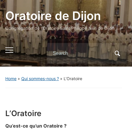
Oratoire de Dijon
Congrégation de l'Oratoire Saint Philippe Néri de Dijon
Search
Toggle
for:
mobile
menu
Home
»
Qui sommes-nous ?
»
L’Oratoire
L’Oratoire
Qu’est-ce qu’un Oratoire ?