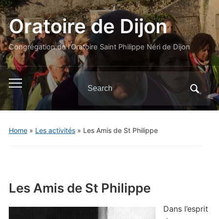
Oratoire de Dijon
Congrégation de l'Oratoire Saint Philippe Néri de Dijon
Search
Toggle
for:
mobile
menu
Home
»
Les activités
»
Les Amis de St Philippe
Les Amis de St Philippe
Dans l’esprit