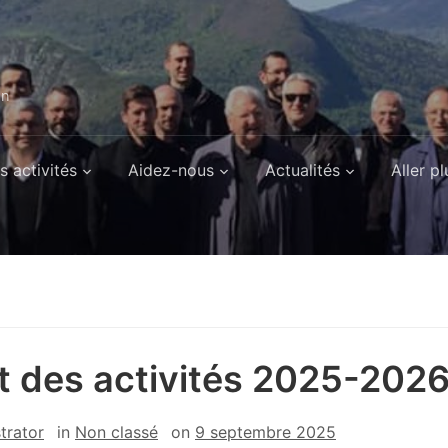
on
s activités
Aidez-nous
Actualités
Aller pl
t des activités 2025-202
trator
in
Non classé
on
9 septembre 2025