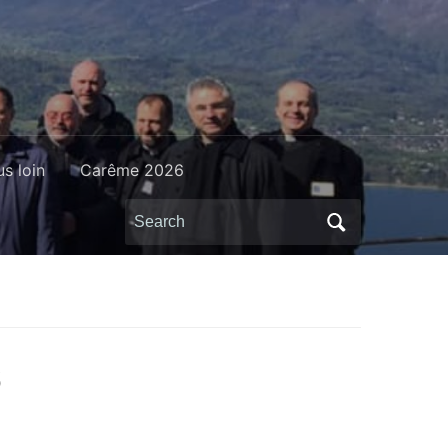
us loin
Carême 2026
Search
for:
6