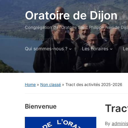
Oratoire de Dijon
Congrégation de l'Oratoire Saint Philippe Néri de Dij
Qui sommes-nous ?
Les horaires
Le
Home
»
Non classé
»
Tract des activités 2025-2026
Trac
Bienvenue
By
adminis