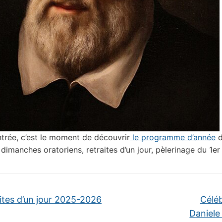
ntrée, c’est le moment de découvrir
le programme d’année
d
: dimanches oratoriens, retraites d’un jour, pèlerinage du 1e
ites d’un jour 2025-2026
Céléb
Daniele