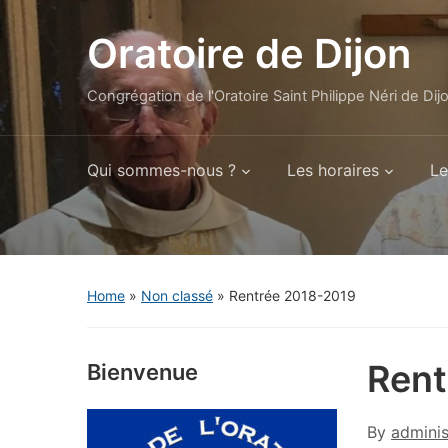
Oratoire de Dijon
Congrégation de l'Oratoire Saint Philippe Néri de Dij
Qui sommes-nous ?
Les horaires
Le
Home
»
Non classé
»
Rentrée 2018-2019
Rent
Bienvenue
By
adminis