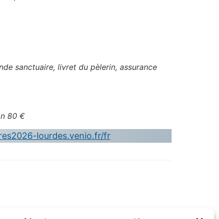
e sanctuaire, livret du pèlerin, assurance
on 80 €
res2026-lourdes.venio.fr/fr