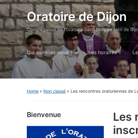
Oratoire de Dijon
Congrégation de l'Oratoire Saint Philippe Néri de Dij
Qui sommes-nous ?
Les horaires
Le
Home
»
Non classé
»
Les rencontres oratoriennes de L
Les 
Bienvenue
insc