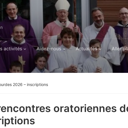
on
s activités
Aidez-nous
Actualités
Aller pl
ourdes 2026 – inscriptions
rencontres oratoriennes d
riptions