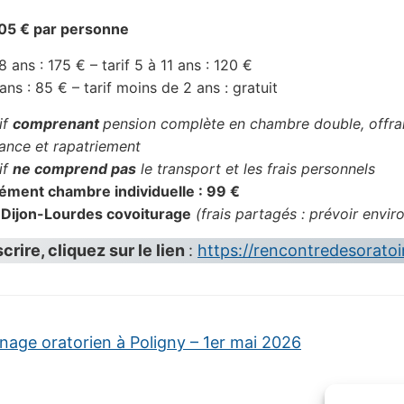
 205 € par personne
18 ans : 175 € – tarif 5 à 11 ans : 120 €
 ans : 85 € – tarif moins de 2 ans : gratuit
if
comprenant
pension complète en chambre double, offrand
tance et rapatriement
if
ne comprend pas
le transport et les frais personnels
ément chambre individuelle : 99 €
t Dijon-Lourdes covoiturage
(frais partagés : prévoir envir
crire, cliquez sur le lien
:
https://rencontredesoratoi
nage oratorien à Poligny – 1er mai 2026