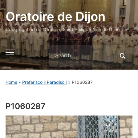
Oratoire de Dijon
Congrégation de l'Oratoire Saint Philippe Néri de Dijon
Search
Toggle
for:
mobile
menu
Home
»
Preferisco il Paradiso !
»
P1060287
P1060287