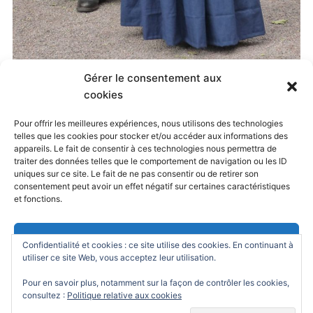
Gérer le consentement aux
Published
27 mai 2019
at
1200 × 1797
in
cookies
Preferisco il Paradiso !
. Both comments and
Pour offrir les meilleures expériences, nous utilisons des technologies
telles que les cookies pour stocker et/ou accéder aux informations des
trackbacks are currently closed.
appareils. Le fait de consentir à ces technologies nous permettra de
traiter des données telles que le comportement de navigation ou les ID
uniques sur ce site. Le fait de ne pas consentir ou de retirer son
consentement peut avoir un effet négatif sur certaines caractéristiques
← Previous
Next →
et fonctions.
Accepter
Confidentialité et cookies : ce site utilise des cookies. En continuant à
utiliser ce site Web, vous acceptez leur utilisation.
Refuser
Pour en savoir plus, notamment sur la façon de contrôler les cookies,
consultez :
Politique relative aux cookies
Powered by
WordPress
/ Academica WordPress Theme by
Voir les préférences