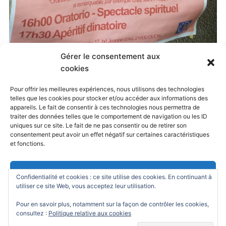
Gérer le consentement aux
Published
27 mai 2019
at
1200 × 1797
in
cookies
Preferisco il Paradiso !
. Both comments and
Pour offrir les meilleures expériences, nous utilisons des technologies
telles que les cookies pour stocker et/ou accéder aux informations des
trackbacks are currently closed.
appareils. Le fait de consentir à ces technologies nous permettra de
traiter des données telles que le comportement de navigation ou les ID
uniques sur ce site. Le fait de ne pas consentir ou de retirer son
consentement peut avoir un effet négatif sur certaines caractéristiques
← Previous
Next →
et fonctions.
Accepter
Confidentialité et cookies : ce site utilise des cookies. En continuant à
utiliser ce site Web, vous acceptez leur utilisation.
Refuser
Pour en savoir plus, notamment sur la façon de contrôler les cookies,
consultez :
Politique relative aux cookies
Powered by
WordPress
/ Academica WordPress Theme by
Voir les préférences