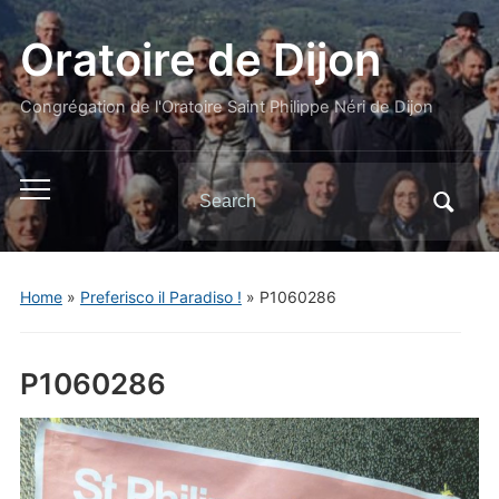
Oratoire de Dijon
Congrégation de l'Oratoire Saint Philippe Néri de Dijon
Search
Toggle
for:
mobile
menu
Home
»
Preferisco il Paradiso !
»
P1060286
P1060286