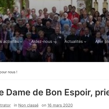
on
s activités
Aidez-nous
Actualités
Aller pl
pour nous !
e Dame de Bon Espoir, pri
trator
in
Non classé
on
16 mars 2020