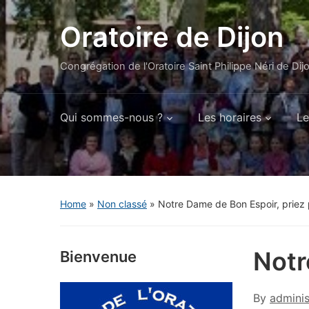
Oratoire de Dijon
Congrégation de l'Oratoire Saint Philippe Néri de Dij
Qui sommes-nous ?
Les horaires
Le
Home
»
Non classé
»
Notre Dame de Bon Espoir, priez 
Notr
Bienvenue
By
adminis