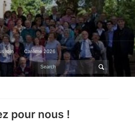
us loin
Carême 2026
Search
for:
ez pour nous !