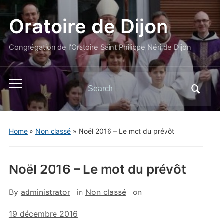
Oratoire de Dijon
Congrégation de l'Oratoire Saint Philippe Néri de Dijon
Search
Toggle
for:
mobile
menu
Home
»
Non classé
»
Noël 2016 – Le mot du prévôt
Noël 2016 – Le mot du prévôt
By
administrator
in
Non classé
on
19 décembre 2016