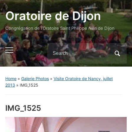
Oratoire de Dijon
Congrégation de l'Oratoire Saint Philippe Néri de Dijon
Search
Toggle
for:
mobile
menu
Home
»
Galerie Photos
»
Visite Oratoire de Nancy, juillet
2013
»
IMG_1525
IMG_1525