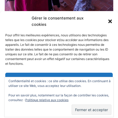
Gérer le consentement aux
Published
11 octobre 2014
at
1936 × 2592
in
cookies
Visite Oratoire de Nancy, juillet 2013
. Both comments
Pour offrir les meilleures expériences, nous utilisons des technologies
telles que les cookies pour stocker et/ou accéder aux informations des
and trackbacks are currently closed.
appareils. Le fait de consentir à ces technologies nous permettra de
traiter des données telles que le comportement de navigation ou les ID
uniques sur ce site. Le fait de ne pas consentir ou de retirer son
consentement peut avoir un effet négatif sur certaines caractéristiques
← Previous
Next →
et fonctions.
Accepter
Confidentialité et cookies : ce site utilise des cookies. En continuant à
utiliser ce site Web, vous acceptez leur utilisation.
Refuser
Pour en savoir plus, notamment sur la façon de contrôler les cookies,
consultez :
Politique relative aux cookies
Powered by
WordPress
/ Academica WordPress Theme by
Voir les préférences
WPZOOM