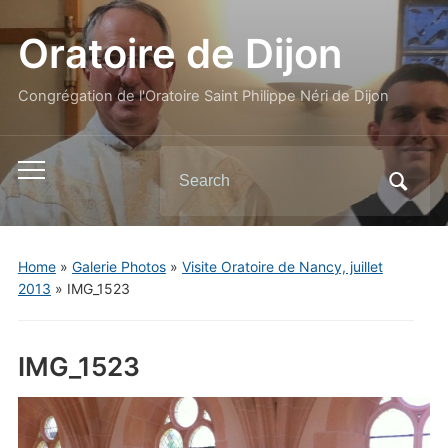
Oratoire de Dijon
Congrégation de l'Oratoire Saint Philippe Néri de Dijon
Search
Toggle
for:
mobile
menu
Home
»
Galerie Photos
»
Visite Oratoire de Nancy, juillet
2013
»
IMG_1523
IMG_1523