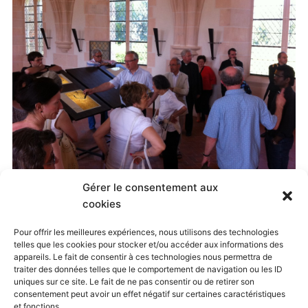
Gérer le consentement aux
Published
11 octobre 2014
at
2592 × 1936
in
cookies
Visite Oratoire de Nancy, juillet 2013
. Both comments
Pour offrir les meilleures expériences, nous utilisons des technologies
telles que les cookies pour stocker et/ou accéder aux informations des
and trackbacks are currently closed.
appareils. Le fait de consentir à ces technologies nous permettra de
traiter des données telles que le comportement de navigation ou les ID
uniques sur ce site. Le fait de ne pas consentir ou de retirer son
consentement peut avoir un effet négatif sur certaines caractéristiques
← Previous
Next →
et fonctions.