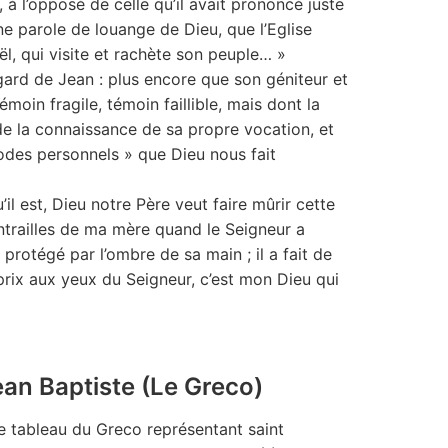
 à l’opposé de celle qu’il avait prononcé juste
ne parole de louange de Dieu, que l’Eglise
ël, qui visite et rachète son peuple… »
égard de Jean : plus encore que son géniteur et
émoin fragile, témoin faillible, mais dont la
 de la connaissance de sa propre vocation, et
xodes personnels » que Dieu nous fait
 est, Dieu notre Père veut faire mûrir cette
entrailles de ma mère quand le Seigneur a
rotégé par l’ombre de sa main ; il a fait de
u prix aux yeux du Seigneur, c’est mon Dieu qui
ean Baptiste (Le Greco)
e tableau du Greco représentant saint