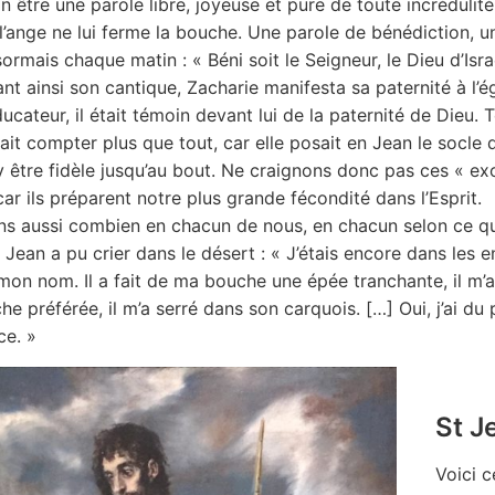
 être une parole libre, joyeuse et pure de toute incrédulité,
l’ange ne lui ferme la bouche. Une parole de bénédiction, u
ormais chaque matin : « Béni soit le Seigneur, le Dieu d’Isra
nt ainsi son cantique, Zacharie manifesta sa paternité à l’
cateur, il était témoin devant lui de la paternité de Dieu. T
ait compter plus que tout, car elle posait en Jean le socle
’y être fidèle jusqu’au bout. Ne craignons donc pas ces « e
car ils préparent notre plus grande fécondité dans l’Esprit.
s aussi combien en chacun de nous, en chacun selon ce qu’il
 Jean a pu crier dans le désert : « J’étais encore dans les 
on nom. Il a fait de ma bouche une épée tranchante, il m’a p
he préférée, il m’a serré dans son carquois. […] Oui, j’ai d
ce. »
St J
Voici c