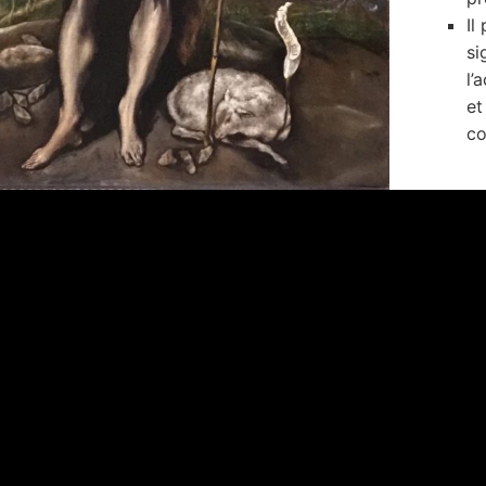
Il
si
l’
et
co