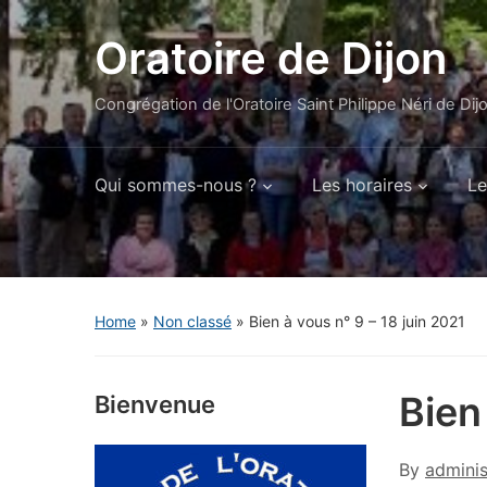
Oratoire de Dijon
Congrégation de l'Oratoire Saint Philippe Néri de Dij
Qui sommes-nous ?
Les horaires
Le
Home
»
Non classé
»
Bien à vous n° 9 – 18 juin 2021
Bien
Bienvenue
By
adminis