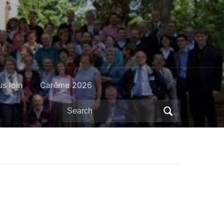
us loin
Carême 2026
Search
for: