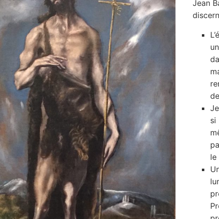
Jean B
discern
L’
un
da
ma
re
de
Je
si
mê
pa
le
Un
lu
pr
Pr
pr