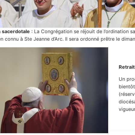
n sacerdotale
: La Congrégation se réjouit de l’ordination s
en connu à Ste Jeanne d’Arc. Il sera ordonné prêtre le dima
Retrai
Un pro
bientôt
(réserv
diocésa
vigueu