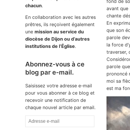
fond de son
chacun
.
avant que 
chante dés
En collaboration avec les autres
En exprima
prêtres, ils reçoivent également
que son édu
une
mission au service du
parole dev
diocèse de Dijon ou d’autres
la force d
institutions de l’Église
.
traverser, 
Considéron
Abonnez-vous à ce
parole que
blog par e-mail.
prononcé m
moi sa flèc
Saisissez votre adresse e-mail
est ma for
pour vous abonner à ce blog et
recevoir une notification de
chaque nouvel article par email.
Adresse
e-