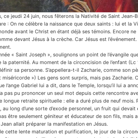
, ce jeudi 24 juin, nous fêterons la Nativité de Saint Jean-
re : On ne célèbre la naissance que deux saints : lui et la Vi
onde avant le Christ en étant déjà ses témoins. Encore n
mme devant Jésus à la crèche. Car Jésus est l’événement. 
ment.
nnée « Saint Joseph », soulignons un point de l’évangile que
la paternité. Au moment de la circoncision de l’enfant (Lc 1,
définir sa personne. S’appellera-t-il Zacharie, comme son p
t miséricorde ») Les gens sont surpris, mais pas Zacharie. C’
e l’ange Gabriel lui a dit, dans le Temple, lorsqu’il lui a an
’a pas pu prononcer un seul mot depuis cette rencontre avec
longue retraite spirituelle : elle a duré plus de neuf mois. 
t, au long d’une sorte d’exode personnel, un fruit qui devait 
pas être seulement géniteur et éducateur de son fils, mais a
 Jean allait préparer la manifestation en Jésus.
 cette lente maturation et purification, le jour de la circonci