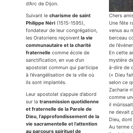
d’Arc de Dijon.
Suivant le
charisme de saint
Chers amis
Philippe Néri
(1515-1595),
Une fête ra
fondateur de leur congrégation,
venus au m
les Oratoriens reçoivent
la vie
berceau co
communautaire et la charité
de l’événe
fraternelle
comme école de
En cette a
sanctification, en vue d’un
mystère de 
apostolat commun qui participe
à-dire de 
à l’évangélisation de la ville où
(« Dieu fai
ils sont implantés.
selon ce qu
Zacharie n
Leur apostolat s’appuie d’abord
comme une 
sur la
transmission quotidienne
il mûrissai
et fraternelle de la Parole de
ne devait 
Dieu, l’approfondissement de la
Dieu, dont
vie sacramentelle et l’attention
Au terme de
au parcours spirituel de