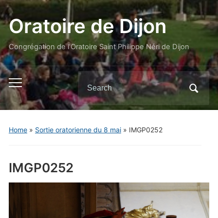
Oratoire de Dijon
Congrégation de l'Oratoire Saint Philippe Néri de Dijon
Search
Toggle
for:
mobile
menu
Home
»
Sortie oratorienne du 8 mai
»
IMGP0252
IMGP0252