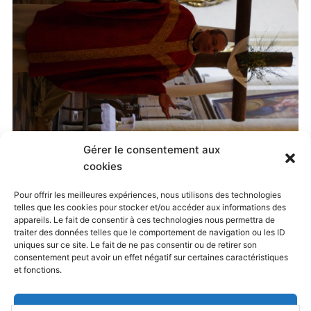
Gérer le consentement aux
Published
14 mai 2014
at
4928 × 3264
in
cookies
Sortie oratorienne du 8 mai
. Both comments and
Pour offrir les meilleures expériences, nous utilisons des technologies
telles que les cookies pour stocker et/ou accéder aux informations des
trackbacks are currently closed.
appareils. Le fait de consentir à ces technologies nous permettra de
traiter des données telles que le comportement de navigation ou les ID
uniques sur ce site. Le fait de ne pas consentir ou de retirer son
consentement peut avoir un effet négatif sur certaines caractéristiques
← Previous
Next →
et fonctions.
Accepter