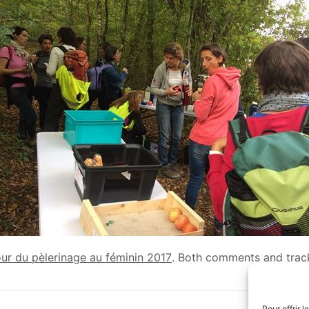
ur du pèlerinage au féminin 2017
. Both comments and track
Pour offrir 