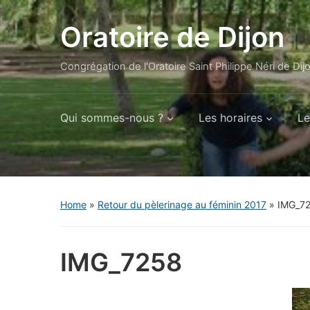
Oratoire de Dijon
Congrégation de l'Oratoire Saint Philippe Néri de Dij
Qui sommes-nous ?
Les horaires
Le
Home
»
Retour du pèlerinage au féminin 2017
»
IMG_7
IMG_7258