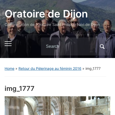
Oratoire de Dijon
Congrégation de l'Oratoire Saint Philippe Néri de Dijon
Search
Toggle
for:
mobile
menu
Home
»
Retour du Pèlerinage au féminin 2016
»
img_1777
img_1777