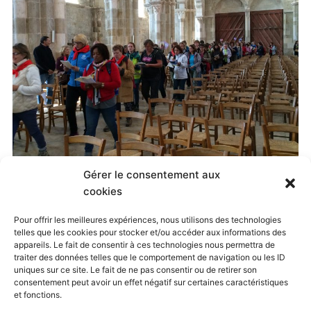
Gérer le consentement aux
Published
3 octobre 2016
at
3264 × 2448
in
cookies
Retour du Pèlerinage au féminin 2016
. Both comments
Pour offrir les meilleures expériences, nous utilisons des technologies
telles que les cookies pour stocker et/ou accéder aux informations des
and trackbacks are currently closed.
appareils. Le fait de consentir à ces technologies nous permettra de
traiter des données telles que le comportement de navigation ou les ID
uniques sur ce site. Le fait de ne pas consentir ou de retirer son
consentement peut avoir un effet négatif sur certaines caractéristiques
← Previous
Next →
et fonctions.