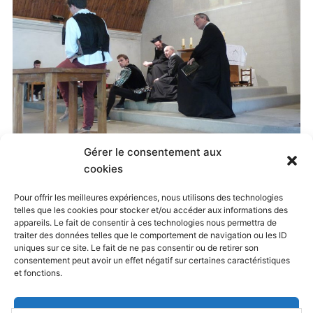
Gérer le consentement aux
Published
27 mai 2019
at
1797 × 1200
in
cookies
Preferisco il Paradiso !
. Both comments and
Pour offrir les meilleures expériences, nous utilisons des technologies
telles que les cookies pour stocker et/ou accéder aux informations des
trackbacks are currently closed.
appareils. Le fait de consentir à ces technologies nous permettra de
traiter des données telles que le comportement de navigation ou les ID
uniques sur ce site. Le fait de ne pas consentir ou de retirer son
consentement peut avoir un effet négatif sur certaines caractéristiques
← Previous
Next →
et fonctions.
Accepter