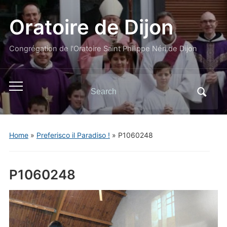
Oratoire de Dijon
Congrégation de l'Oratoire Saint Philippe Néri de Dijon
Search
Toggle
for:
mobile
menu
Home
»
Preferisco il Paradiso !
»
P1060248
P1060248