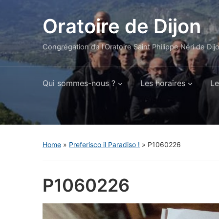
Oratoire de Dijon
Congrégation de l'Oratoire Saint Philippe Néri de Dij
Qui sommes-nous ?
Les horaires
Le
Home
»
Preferisco il Paradiso !
»
P1060226
P1060226