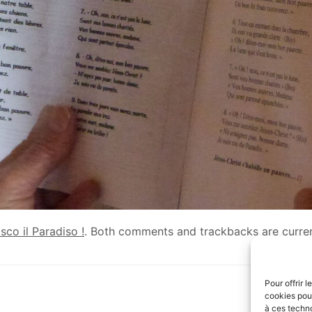
isco il Paradiso !
. Both comments and trackbacks are curren
Pour offrir 
cookies pour
à ces techn