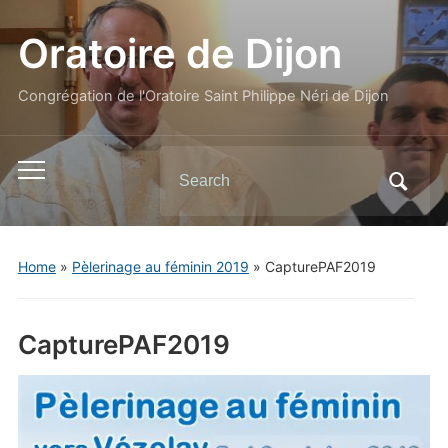
Oratoire de Dijon
Congrégation de l'Oratoire Saint Philippe Néri de Dijon
Search
Toggle
for:
mobile
menu
Home
»
Pèlerinage au féminin 2019
»
CapturePAF2019
CapturePAF2019