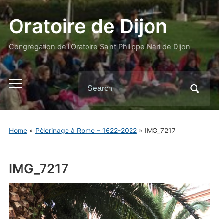
Oratoire de Dijon
Congrégation de l'Oratoire Saint Philippe Néri de Dijon
Search
Toggle
for:
mobile
menu
Home
»
Pèlerinage à Rome – 1622-2022
»
IMG_7217
IMG_7217