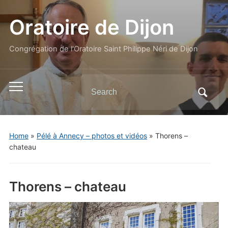
Oratoire de Dijon
Congrégation de l'Oratoire Saint Philippe Néri de Dijon
Search
Toggle
for:
mobile
menu
Home
»
Pélé à Annecy – photos et vidéos
»
Thorens –
chateau
Thorens – chateau