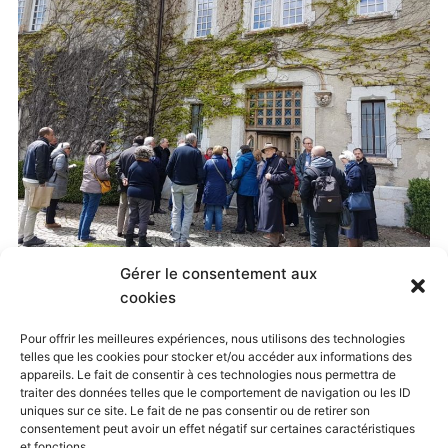
Gérer le consentement aux
Published
9 mai 2019
at
960 × 720
in
cookies
Pélé à Annecy – photos et vidéos
. Both comments
Pour offrir les meilleures expériences, nous utilisons des technologies
telles que les cookies pour stocker et/ou accéder aux informations des
and trackbacks are currently closed.
appareils. Le fait de consentir à ces technologies nous permettra de
traiter des données telles que le comportement de navigation ou les ID
uniques sur ce site. Le fait de ne pas consentir ou de retirer son
consentement peut avoir un effet négatif sur certaines caractéristiques
← Previous
Next →
et fonctions.