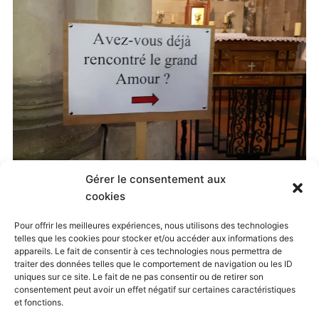
Gérer le consentement aux
Published
9 mai 2019
at
960 × 720
in
cookies
Pélé à Annecy – photos et vidéos
. Both comments
Pour offrir les meilleures expériences, nous utilisons des technologies
telles que les cookies pour stocker et/ou accéder aux informations des
and trackbacks are currently closed.
appareils. Le fait de consentir à ces technologies nous permettra de
traiter des données telles que le comportement de navigation ou les ID
uniques sur ce site. Le fait de ne pas consentir ou de retirer son
consentement peut avoir un effet négatif sur certaines caractéristiques
← Previous
Next →
et fonctions.