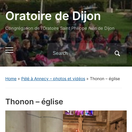
Oratoire de Dijon
Congrégation de l'Oratoire Saint Philippe Néri de Dijon
Search
Toggle
for:
mobile
menu
Home
»
Pélé à Annecy – photos et vidéos
»
Thonon – église
Thonon – église