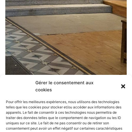
Gérer le consentement aux
Published
13 mai 2019
at
675 × 1200
in
cookies
Pélé à Annecy – photos et vidéos
. Both comments
Pour offrir les meilleures expériences, nous utilisons des technologies
telles que les cookies pour stocker et/ou accéder aux informations des
and trackbacks are currently closed.
appareils. Le fait de consentir à ces technologies nous permettra de
traiter des données telles que le comportement de navigation ou les ID
uniques sur ce site. Le fait de ne pas consentir ou de retirer son
consentement peut avoir un effet négatif sur certaines caractéristiques