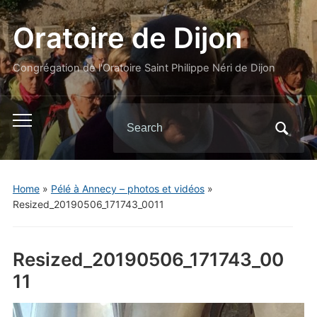
Oratoire de Dijon
Congrégation de l'Oratoire Saint Philippe Néri de Dijon
Search
Toggle
for:
mobile
menu
Home
»
Pélé à Annecy – photos et vidéos
»
Resized_20190506_171743_0011
Resized_20190506_171743_00
11