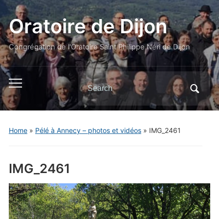
Oratoire de Dijon
Congrégation de l'Oratoire Saint Philippe Néri de Dijon
Search
Toggle
for:
mobile
menu
Home
»
Pélé à Annecy – photos et vidéos
»
IMG_2461
IMG_2461