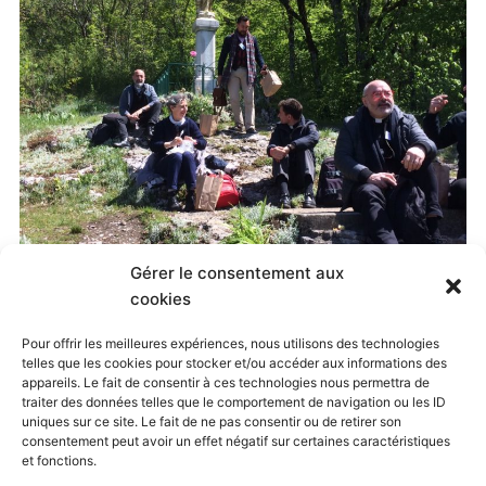
Gérer le consentement aux
Published
13 mai 2019
at
1599 × 1200
in
cookies
Pélé à Annecy – photos et vidéos
. Both comments
Pour offrir les meilleures expériences, nous utilisons des technologies
telles que les cookies pour stocker et/ou accéder aux informations des
and trackbacks are currently closed.
appareils. Le fait de consentir à ces technologies nous permettra de
traiter des données telles que le comportement de navigation ou les ID
uniques sur ce site. Le fait de ne pas consentir ou de retirer son
consentement peut avoir un effet négatif sur certaines caractéristiques
← Previous
Next →
et fonctions.