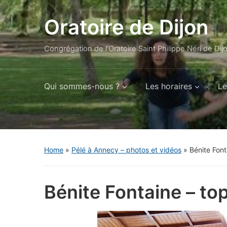
Oratoire de Dijon
Congrégation de l'Oratoire Saint Philippe Néri de Dij
Qui sommes-nous ?
Les horaires
Le
Home
»
Pélé à Annecy – photos et vidéos
»
Bénite Font
Bénite Fontaine – to