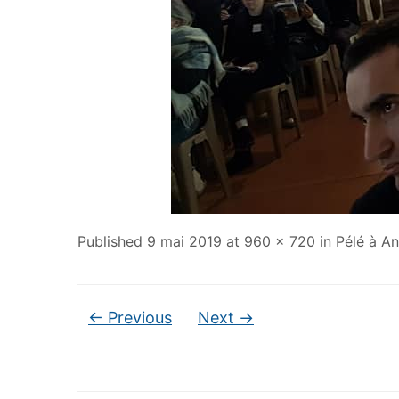
Published
9 mai 2019
at
960 × 720
in
Pélé à A
← Previous
Next →