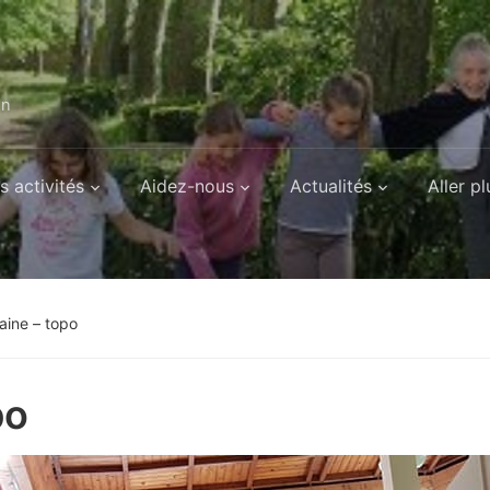
on
s activités
Aidez-nous
Actualités
Aller pl
aine – topo
po