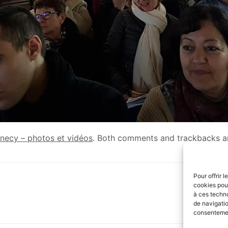
nnecy – photos et vidéos
. Both comments and trackbacks ar
Pour offrir 
cookies pour
à ces techn
de navigatio
consentement