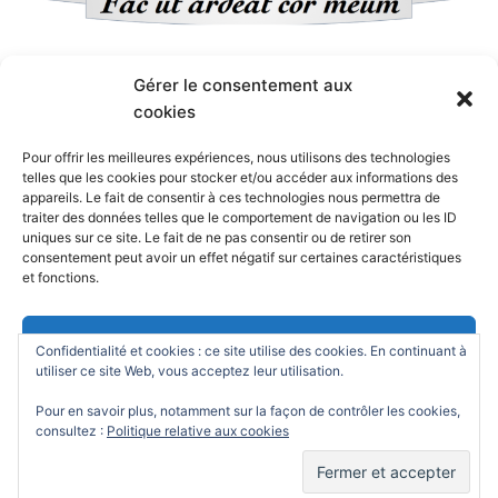
Site de l’Oratoire d’Hyères
Gérer le consentement aux
cookies
Published
16 juin 2015
at
700 × 987
in
Aller plus loin
.
Pour offrir les meilleures expériences, nous utilisons des technologies
telles que les cookies pour stocker et/ou accéder aux informations des
Both comments and trackbacks are currently closed.
appareils. Le fait de consentir à ces technologies nous permettra de
traiter des données telles que le comportement de navigation ou les ID
uniques sur ce site. Le fait de ne pas consentir ou de retirer son
consentement peut avoir un effet négatif sur certaines caractéristiques
← Previous
Next →
et fonctions.
Accepter
Confidentialité et cookies : ce site utilise des cookies. En continuant à
utiliser ce site Web, vous acceptez leur utilisation.
Refuser
Pour en savoir plus, notamment sur la façon de contrôler les cookies,
consultez :
Politique relative aux cookies
Powered by
WordPress
/ Academica WordPress Theme by
Voir les préférences
WPZOOM