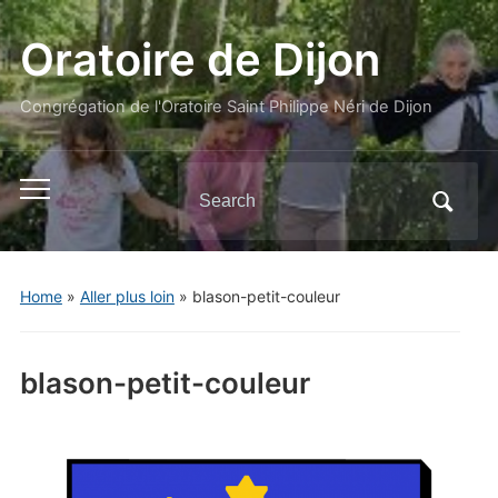
Oratoire de Dijon
Congrégation de l'Oratoire Saint Philippe Néri de Dijon
Search
Toggle
for:
mobile
menu
Home
»
Aller plus loin
»
blason-petit-couleur
blason-petit-couleur