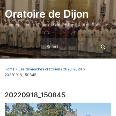
Oratoire de Dijon
Congrégation de l'Oratoire Saint Philippe Néri de Dijon
Search
Toggle
for:
mobile
menu
Home
»
Les dimanches oratoriens 2023-2024
»
20220918_150845
20220918_150845