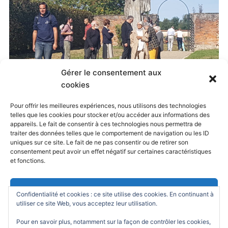
Gérer le consentement aux
cookies
Pour offrir les meilleures expériences, nous utilisons des technologies
Published
30 août 2023
at
2560 × 1440
in
telles que les cookies pour stocker et/ou accéder aux informations des
appareils. Le fait de consentir à ces technologies nous permettra de
Les dimanches oratoriens 2023-2024
. Both
traiter des données telles que le comportement de navigation ou les ID
uniques sur ce site. Le fait de ne pas consentir ou de retirer son
comments and trackbacks are currently closed.
consentement peut avoir un effet négatif sur certaines caractéristiques
et fonctions.
Accepter
Confidentialité et cookies : ce site utilise des cookies. En continuant à
utiliser ce site Web, vous acceptez leur utilisation.
Refuser
Pour en savoir plus, notamment sur la façon de contrôler les cookies,