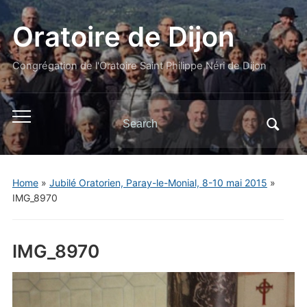
Oratoire de Dijon
Congrégation de l'Oratoire Saint Philippe Néri de Dijon
Search
Toggle
for:
mobile
menu
Home
»
Jubilé Oratorien, Paray-le-Monial, 8-10 mai 2015
»
IMG_8970
IMG_8970