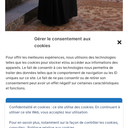
Gérer le consentement aux
Published
11 mai 2015
at
1200 × 1801
in
cookies
Jubilé Oratorien, Paray-le-Monial, 8-10 mai 2015
. Both
Pour offrir les meilleures expériences, nous utilisons des technologies
telles que les cookies pour stocker et/ou accéder aux informations des
comments and trackbacks are currently closed.
appareils. Le fait de consentir à ces technologies nous permettra de
traiter des données telles que le comportement de navigation ou les ID
uniques sur ce site. Le fait de ne pas consentir ou de retirer son
consentement peut avoir un effet négatif sur certaines caractéristiques
← Previous
Next →
et fonctions.
Accepter
Confidentialité et cookies : ce site utilise des cookies. En continuant à
utiliser ce site Web, vous acceptez leur utilisation.
Refuser
Pour en savoir plus, notamment sur la façon de contrôler les cookies,
consultez :
Politique relative aux cookies