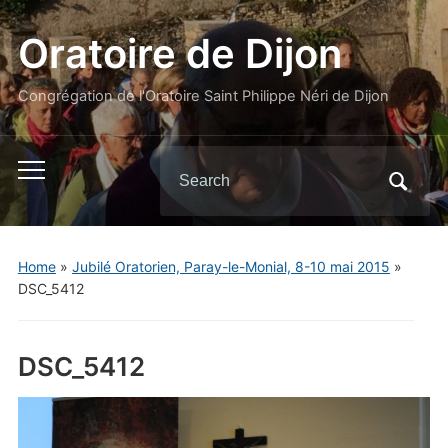
Oratoire de Dijon
Congrégation de l'Oratoire Saint Philippe Néri de Dijon
Search
Toggle
for:
mobile
menu
Home
»
Jubilé Oratorien, Paray-le-Monial, 8-10 mai 2015
»
DSC_5412
DSC_5412