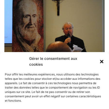
Gérer le consentement aux
Published
11 mai 2015
at
1792 × 1200
in
cookies
Jubilé Oratorien, Paray-le-Monial, 8-10 mai 2015
. Both
Pour offrir les meilleures expériences, nous utilisons des technologies
telles que les cookies pour stocker et/ou accéder aux informations des
comments and trackbacks are currently closed.
appareils. Le fait de consentir à ces technologies nous permettra de
traiter des données telles que le comportement de navigation ou les ID
uniques sur ce site. Le fait de ne pas consentir ou de retirer son
consentement peut avoir un effet négatif sur certaines caractéristiques
← Previous
Next →
et fonctions.