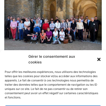
Gérer le consentement aux
Published
20 mai 2015
at
500 × 333
in
cookies
Jubilé Oratorien, Paray-le-Monial, 8-10 mai 2015
. Both
Pour offrir les meilleures expériences, nous utilisons des technologies
telles que les cookies pour stocker et/ou accéder aux informations des
comments and trackbacks are currently closed.
appareils. Le fait de consentir à ces technologies nous permettra de
traiter des données telles que le comportement de navigation ou les ID
uniques sur ce site. Le fait de ne pas consentir ou de retirer son
consentement peut avoir un effet négatif sur certaines caractéristiques
← Previous
Next →
et fonctions.