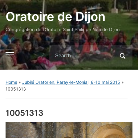
Oratoire de Dijon
Congrégation de l'Oratoire Saint Philippe Néri de Dijon
Search
Toggle
for:
mobile
menu
Home
»
Jubilé Oratorien, Paray-le-Monial, 8-10 mai 2015
»
10051313
10051313