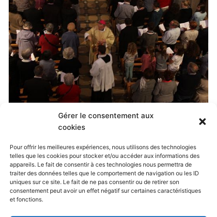
Gérer le consentement aux
Published
20 mai 2015
at
500 × 333
in
cookies
Jubilé Oratorien, Paray-le-Monial, 8-10 mai 2015
. Both
Pour offrir les meilleures expériences, nous utilisons des technologies
telles que les cookies pour stocker et/ou accéder aux informations des
comments and trackbacks are currently closed.
appareils. Le fait de consentir à ces technologies nous permettra de
traiter des données telles que le comportement de navigation ou les ID
uniques sur ce site. Le fait de ne pas consentir ou de retirer son
consentement peut avoir un effet négatif sur certaines caractéristiques
← Previous
Next →
et fonctions.