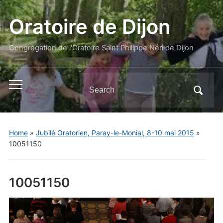
Oratoire de Dijon
Congrégation de l'Oratoire Saint Philippe Néri de Dijon
Search
Toggle
for:
mobile
menu
Home
»
Jubilé Oratorien, Paray-le-Monial, 8-10 mai 2015
»
10051150
10051150