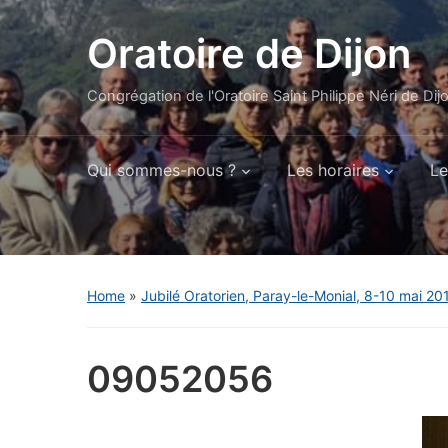
Oratoire de Dijon
Congrégation de l'Oratoire Saint Philippe Néri de Dij
Qui sommes-nous ?
Les horaires
Le
Home
»
Jubilé Oratorien, Paray-le-Monial, 8-10 mai 20
09052056