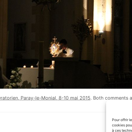
Oratorien, Paray-le-Monial, 8-10 mai 2015
. Both comments a
Pour offrir 
cookies pour
à ces techn