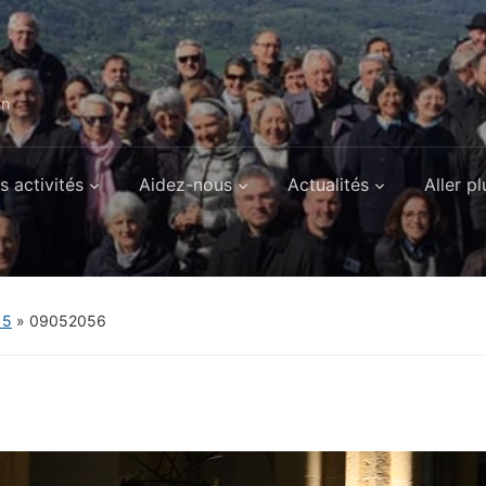
on
s activités
Aidez-nous
Actualités
Aller pl
15
»
09052056