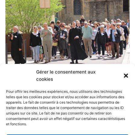
Gérer le consentement aux
Published
20 mai 2015
at
500 × 333
in
cookies
Jubilé Oratorien, Paray-le-Monial, 8-10 mai 2015
. Both
Pour offrir les meilleures expériences, nous utilisons des technologies
telles que les cookies pour stocker et/ou accéder aux informations des
comments and trackbacks are currently closed.
appareils. Le fait de consentir à ces technologies nous permettra de
traiter des données telles que le comportement de navigation ou les ID
uniques sur ce site. Le fait de ne pas consentir ou de retirer son
consentement peut avoir un effet négatif sur certaines caractéristiques
← Previous
Next →
et fonctions.