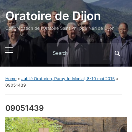
Oratoire de Dijon
Congrégation de l'Oratoire Saint Philippe Néri de Dijon
Search
Toggle
for:
mobile
menu
Home
»
Jubilé Oratorien, Paray-le-Monial, 8-10 mai 2015
»
09051439
09051439