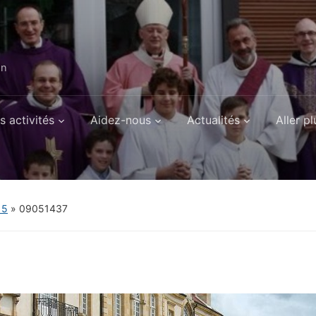
on
s activités
Aidez-nous
Actualités
Aller pl
15
»
09051437