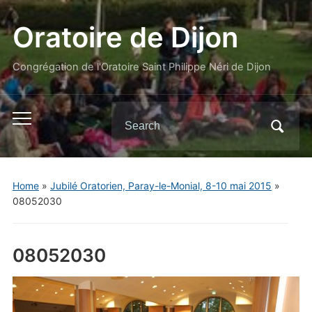
Oratoire de Dijon
Congrégation de l'Oratoire Saint Philippe Néri de Dijon
Search
Toggle
for:
mobile
menu
Home
»
Jubilé Oratorien, Paray-le-Monial, 8-10 mai 2015
»
08052030
08052030