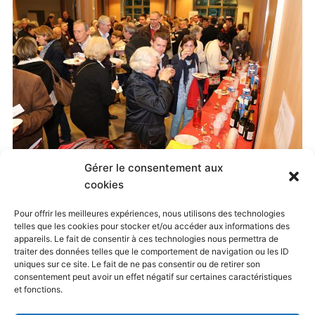
Gérer le consentement aux
Published
20 mai 2015
at
500 × 333
in
cookies
Jubilé Oratorien, Paray-le-Monial, 8-10 mai 2015
. Both
Pour offrir les meilleures expériences, nous utilisons des technologies
telles que les cookies pour stocker et/ou accéder aux informations des
comments and trackbacks are currently closed.
appareils. Le fait de consentir à ces technologies nous permettra de
traiter des données telles que le comportement de navigation ou les ID
uniques sur ce site. Le fait de ne pas consentir ou de retirer son
consentement peut avoir un effet négatif sur certaines caractéristiques
← Previous
Next →
et fonctions.