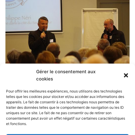
Gérer le consentement aux
Published
20 mai 2015
at
500 × 331
in
cookies
Jubilé Oratorien, Paray-le-Monial, 8-10 mai 2015
. Both
Pour offrir les meilleures expériences, nous utilisons des technologies
telles que les cookies pour stocker et/ou accéder aux informations des
comments and trackbacks are currently closed.
appareils. Le fait de consentir à ces technologies nous permettra de
traiter des données telles que le comportement de navigation ou les ID
uniques sur ce site. Le fait de ne pas consentir ou de retirer son
consentement peut avoir un effet négatif sur certaines caractéristiques
← Previous
Next →
et fonctions.