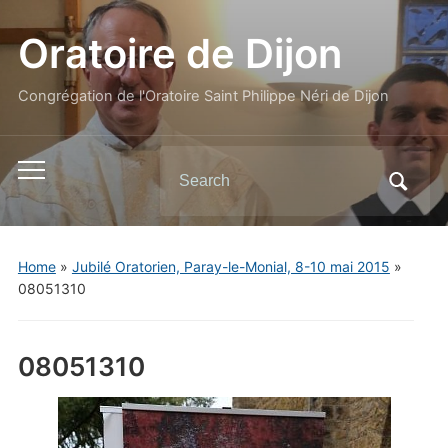
Oratoire de Dijon
Congrégation de l'Oratoire Saint Philippe Néri de Dijon
Search
Toggle
for:
mobile
menu
Home
»
Jubilé Oratorien, Paray-le-Monial, 8-10 mai 2015
»
08051310
08051310