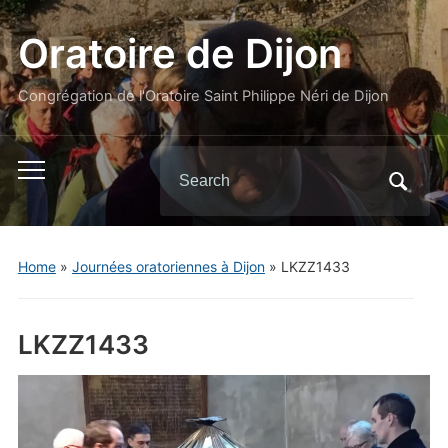
Oratoire de Dijon
Congrégation de l'Oratoire Saint Philippe Néri de Dijon
Search
Toggle
for:
mobile
menu
Home
»
Journées oratoriennes à Dijon
»
LKZZ1433
LKZZ1433