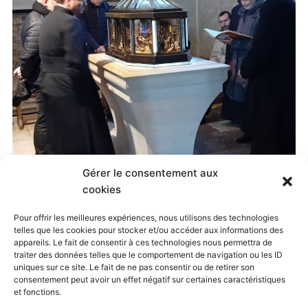
Gérer le consentement aux
Published
14 mars 2024
at
1600 × 1200
in
cookies
Journées oratoriennes à Dijon
. Both comments and
Pour offrir les meilleures expériences, nous utilisons des technologies
telles que les cookies pour stocker et/ou accéder aux informations des
trackbacks are currently closed.
appareils. Le fait de consentir à ces technologies nous permettra de
traiter des données telles que le comportement de navigation ou les ID
uniques sur ce site. Le fait de ne pas consentir ou de retirer son
consentement peut avoir un effet négatif sur certaines caractéristiques
Next →
et fonctions.