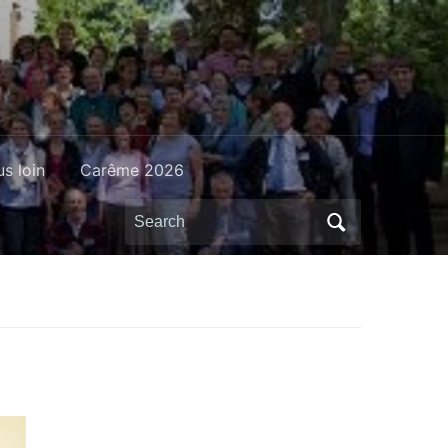
us loin
Carême 2026
Search
for: