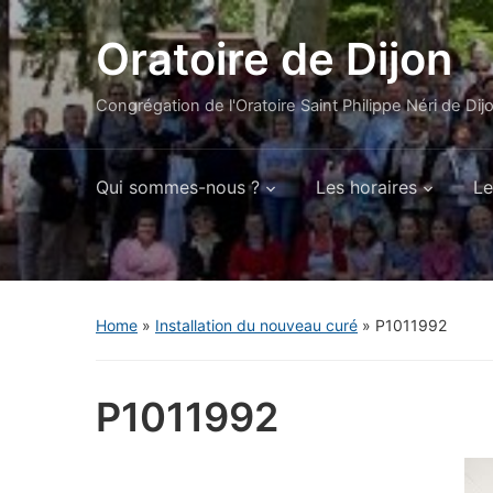
Oratoire de Dijon
Congrégation de l'Oratoire Saint Philippe Néri de Dij
Qui sommes-nous ?
Les horaires
Le
Home
»
Installation du nouveau curé
»
P1011992
P1011992