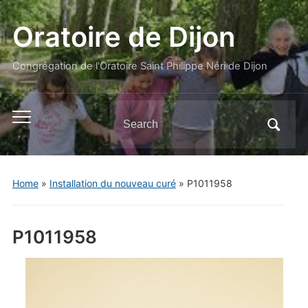
Oratoire de Dijon
Congrégation de l'Oratoire Saint Philippe Néri de Dijon
Search
Toggle
for:
mobile
menu
Home
»
Installation du nouveau curé
»
P1011958
P1011958