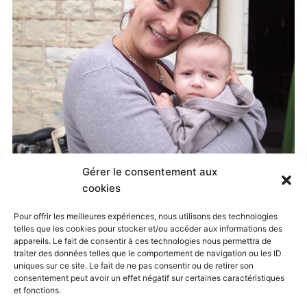
Gérer le consentement aux
Published
11 septembre 2017
at
500 × 374
in
cookies
Installation du nouveau curé
. Both comments and
Pour offrir les meilleures expériences, nous utilisons des technologies
telles que les cookies pour stocker et/ou accéder aux informations des
trackbacks are currently closed.
appareils. Le fait de consentir à ces technologies nous permettra de
traiter des données telles que le comportement de navigation ou les ID
uniques sur ce site. Le fait de ne pas consentir ou de retirer son
consentement peut avoir un effet négatif sur certaines caractéristiques
← Previous
Next →
et fonctions.