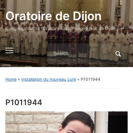
Oratoire de Dijon
Congrégation de l'Oratoire Saint Philippe Néri de Dijon
Search
Toggle
for:
mobile
menu
Home
»
Installation du nouveau curé
»
P1011944
P1011944