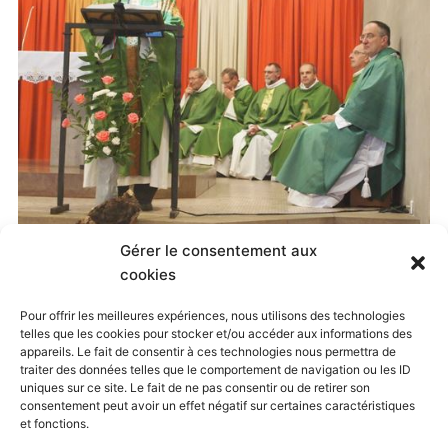
Gérer le consentement aux
Published
11 septembre 2017
at
500 × 374
in
cookies
Installation du nouveau curé
. Both comments and
Pour offrir les meilleures expériences, nous utilisons des technologies
telles que les cookies pour stocker et/ou accéder aux informations des
trackbacks are currently closed.
appareils. Le fait de consentir à ces technologies nous permettra de
traiter des données telles que le comportement de navigation ou les ID
uniques sur ce site. Le fait de ne pas consentir ou de retirer son
consentement peut avoir un effet négatif sur certaines caractéristiques
← Previous
Next →
et fonctions.