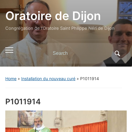
Oratoire de Dijon
Congrégation de l'Oratoire Saint Philippe Néri de Dijon
Search
Toggle
for:
mobile
menu
Home
»
Installation du nouveau curé
»
P1011914
P1011914