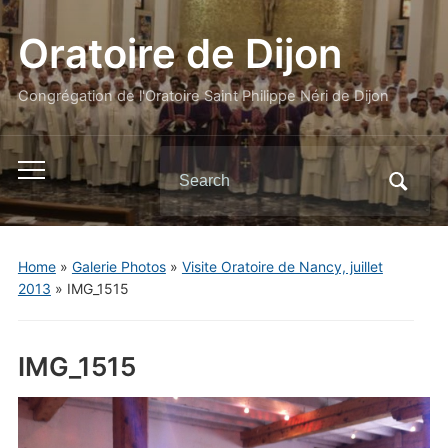
Oratoire de Dijon
Congrégation de l'Oratoire Saint Philippe Néri de Dijon
Search
Toggle
for:
mobile
menu
Home
»
Galerie Photos
»
Visite Oratoire de Nancy, juillet
2013
»
IMG_1515
IMG_1515