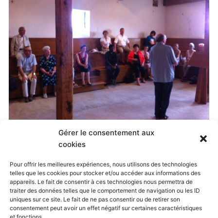
Gérer le consentement aux
Published
11 octobre 2014
at
2592 × 1936
in
cookies
Visite Oratoire de Nancy, juillet 2013
. Both comments
Pour offrir les meilleures expériences, nous utilisons des technologies
telles que les cookies pour stocker et/ou accéder aux informations des
and trackbacks are currently closed.
appareils. Le fait de consentir à ces technologies nous permettra de
traiter des données telles que le comportement de navigation ou les ID
uniques sur ce site. Le fait de ne pas consentir ou de retirer son
consentement peut avoir un effet négatif sur certaines caractéristiques
← Previous
Next →
et fonctions.