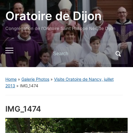
Oratoire de Dijon
Congrégation de l'Oratoire Saint Philippe Néri de Dijon
Search
Toggle
for:
mobile
menu
Home
»
Galerie Photos
»
Visite Oratoire de Nancy, juillet
2013
»
IMG_1474
IMG_1474