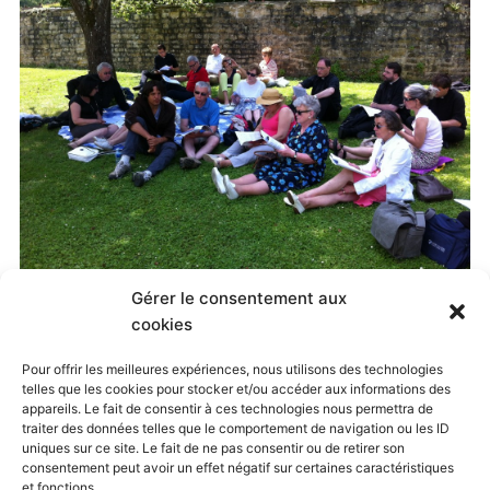
Gérer le consentement aux
Published
11 octobre 2014
at
2592 × 1936
in
cookies
Visite Oratoire de Nancy, juillet 2013
. Both comments
Pour offrir les meilleures expériences, nous utilisons des technologies
telles que les cookies pour stocker et/ou accéder aux informations des
and trackbacks are currently closed.
appareils. Le fait de consentir à ces technologies nous permettra de
traiter des données telles que le comportement de navigation ou les ID
uniques sur ce site. Le fait de ne pas consentir ou de retirer son
consentement peut avoir un effet négatif sur certaines caractéristiques
← Previous
Next →
et fonctions.