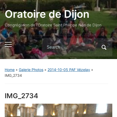
Oratoire de Dijon
Congrégation de l'Oratoire Saint Philippe Néri de Dijon
Search
Toggle
for:
mobile
menu
Home
»
Galerie Photos
»
2014-10-05 PAF Vézelay
»
IMG_2734
IMG_2734