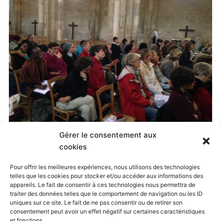
Gérer le consentement aux
Published
9 octobre 2014
at
3264 × 2448
in
cookies
2014-10-05 PAF Vézelay
. Both comments and
Pour offrir les meilleures expériences, nous utilisons des technologies
telles que les cookies pour stocker et/ou accéder aux informations des
trackbacks are currently closed.
appareils. Le fait de consentir à ces technologies nous permettra de
traiter des données telles que le comportement de navigation ou les ID
uniques sur ce site. Le fait de ne pas consentir ou de retirer son
consentement peut avoir un effet négatif sur certaines caractéristiques
← Previous
Next →
et fonctions.