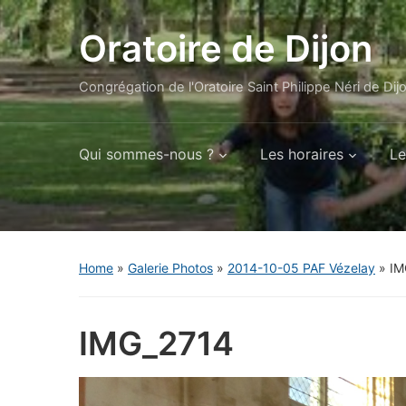
Oratoire de Dijon
Congrégation de l'Oratoire Saint Philippe Néri de Dij
Qui sommes-nous ?
Les horaires
Le
Home
»
Galerie Photos
»
2014-10-05 PAF Vézelay
»
IM
IMG_2714