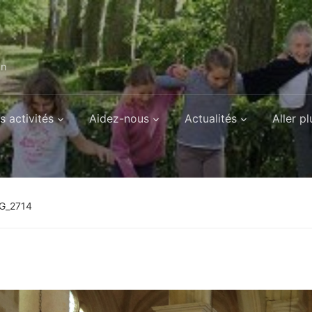
on
s activités
Aidez-nous
Actualités
Aller pl
G_2714