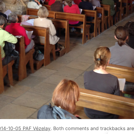
14-10-05 PAF Vézelay
. Both comments and trackbacks are 