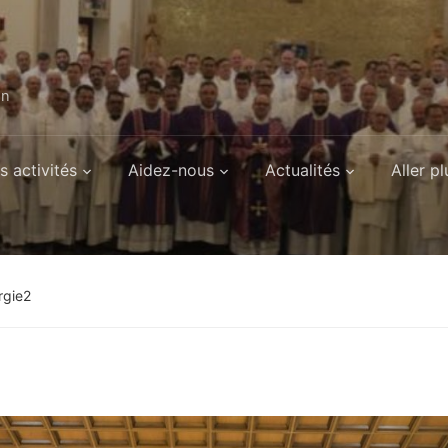
on
s activités
Aidez-nous
Actualités
Aller pl
rgie2