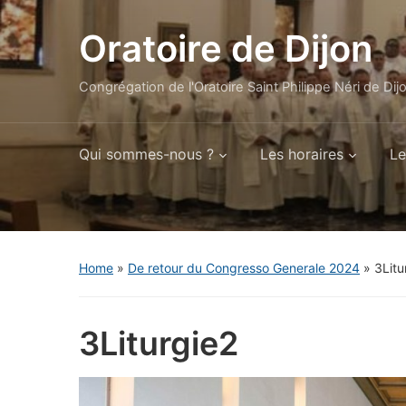
Oratoire de Dijon
Congrégation de l'Oratoire Saint Philippe Néri de Dij
Qui sommes-nous ?
Les horaires
Le
Home
»
De retour du Congresso Generale 2024
»
3Litu
3Liturgie2