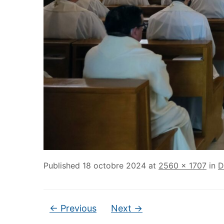
Published
18 octobre 2024
at
2560 × 1707
in
D
← Previous
Next →