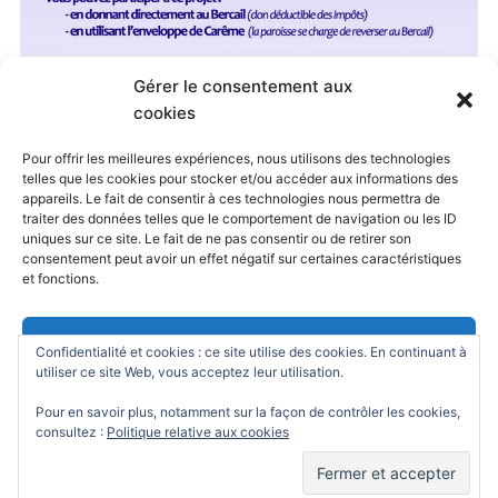
Gérer le consentement aux
Published
25 février 2020
at
1299 × 1838
in
cookies
Carême 2020
. Both comments and trackbacks are
Pour offrir les meilleures expériences, nous utilisons des technologies
telles que les cookies pour stocker et/ou accéder aux informations des
currently closed.
appareils. Le fait de consentir à ces technologies nous permettra de
traiter des données telles que le comportement de navigation ou les ID
uniques sur ce site. Le fait de ne pas consentir ou de retirer son
consentement peut avoir un effet négatif sur certaines caractéristiques
← Previous
Next →
et fonctions.
Accepter
Confidentialité et cookies : ce site utilise des cookies. En continuant à
utiliser ce site Web, vous acceptez leur utilisation.
Refuser
Pour en savoir plus, notamment sur la façon de contrôler les cookies,
consultez :
Politique relative aux cookies
Powered by
WordPress
/ Academica WordPress Theme by
Voir les préférences
WPZOOM