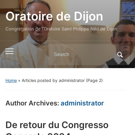
Oratoire de Dijon
Congrégation de l'Oratoire Saint Philippe Néri de Dijon
Search
Toggle
for:
mobile
menu
Home
»
Articles posted by administrator
(Page 2)
Author Archives:
administrator
De retour du Congresso